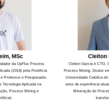
eim, MSc
Cleiton
ndador da UpFlux Process
Cleiton Garcia é CTO,
icada (2018) pela Pontifícia
Process Mining. Doutor em 
 é Professor e Pesquisador,
Universidade Católica do
e Tecnologia Aplicada na
anos de experiência atua
ção, Process Mining e
Mineração de Processo
tificial.
transfo