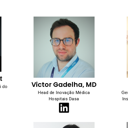
t
Victor Gadelha, MD
i do
Head de Inovação Médica
Ger
Hospitais Dasa
In