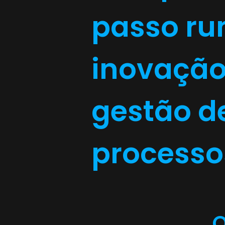
passo ru
inovação
gestão d
processo
O